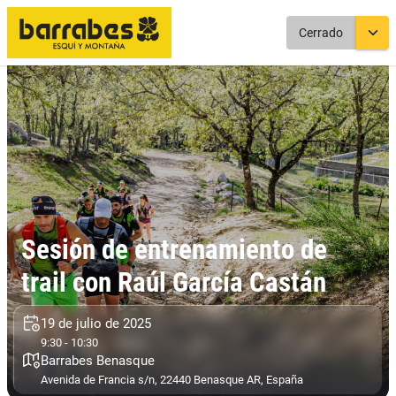
Cerrado
Sesión de entrenamiento de
trail con Raúl García Castán
19 de julio de 2025
9:30 - 10:30
Barrabes Benasque
Avenida de Francia s/n, 22440 Benasque AR, España